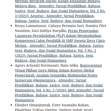
Merbau Bersiram Darah: Kajian Khazanah Budaya
Melayu Riau
,
Atmosfer: Jurnal Pendidikan, Bahasa,
Sastra, Seni, Budaya, dan Sosial Humaniora: Vol. 3 No.
3 (2025): Agustus : Atmosfer: Jurnal Pendidikan,
Bahasa, Sastra, Seni, Budaya, dan Sosial Humaniora
Kesya Lamuntazor, Cahaya Permata Sari, Namira Fitri
Nasution, Suci Dahlya Narpilla,
Peran Pengenalan
Lapangan Persekolahan (PLP) dalam Meningkatkan
Kompetensi Calon Pendidik di SMP Swasta Daya Cipta
Medan
,
Atmosfer: Jurnal Pendidikan, Bahasa, Sastra,
Seni, Budaya, dan Sosial Humaniora: Vol. 3 No. 2
(2025): Jurnal Pendidikan, Bahasa, Sastra, Seni,
Budaya, dan Sosial Humaniora
Agnes Ariyanti Normasari, Hani Atika,
Representasi
Visual Pilihan Gaya Hidup dalam Konten Digital
Pemerintah: Analisis Semiotika Multimodal Poster
Instagram @kemenpora
,
Atmosfer: Jurnal
Pendidikan, Bahasa, Sastra, Seni, Budaya, dan Sosial
Humaniora: Vol. 4 No. 2 (2026): Mei: Atmosfer: Jurnal
Pendidikan, Bahasa, Sastra, Seni, Budaya, dan Sosial
Humaniora
Elisabet Simanjuntak, Ester Susmaita Kaban,
Piladelpia Trifosa Ginting, Stefany Indah Ayuri,