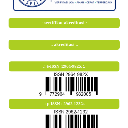
.: sertifikat akreditasi :.
.: akreditasi :.
.: e-ISSN :2964-982X :.
.: p-ISSN : 2962-1232:.