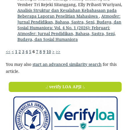
Vember Tri Rejeki Sitanggang, Elly Prihasti Wuriyani,
Analisis Struktur dan Kesalahan Kebahasaan pada
Beberapa Laporan Penelitian Mahasiswa
,
Atmosfer:
Jurnal Pendidikan, Bahasa, Sastra, Seni, Budaya, dan
Sosial Humaniora: Vol. 4 No. 1 (2026): Februari:
Atmosfer: Jurnal Pendidikan, Bahasa, Sastra, Seni,
Budaya, dan Sosial Humaniora
<<
<
1
2
3
4
5
6
7
8
9
10
>
>>
You may also
start an advanced similarity search
for this
article.
.: verify LOA APJI :.