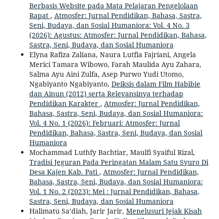
Berbasis Website pada Mata Pelajaran Pengelolaan
Rapat
,
Atmosfer: Jurnal Pendidikan, Bahasa, Sastra,
Seni, Budaya, dan Sosial Humaniora: Vol. 4 No. 3
(2026): Agustus: Atmosfer: Jurnal Pendidikan, Bahasa,
Sastra, Seni, Budaya, dan Sosial Humaniora
Elyna Rafiza Zaliana, Naura Lutfia Fajriani, Angela
Merici Tamara Wibowo, Farah Maulida Ayu Zahara,
Salma Ayu Aini Zulfa, Asep Purwo Yudi Utomo,
Ngabiyanto Ngabiyanto,
Deiksis dalam Film Habibie
dan Ainun (2012) serta Relevansinya terhadap
Pendidikan Karakter
,
Atmosfer: Jurnal Pendidikan,
Bahasa, Sastra, Seni, Budaya, dan Sosial Humaniora:
Vol. 4 No. 1 (2026): Februari: Atmosfer: Jurnal
Pendidikan, Bahasa, Sastra, Seni, Budaya, dan Sosial
Humaniora
Mochammad Luthfy Bachtiar, Maulfi Syaiful Rizal,
Tradisi Jeguran Pada Peringatan Malam Satu Syuro Di
Desa Kajen Kab. Pati
,
Atmosfer: Jurnal Pendidikan,
Bahasa, Sastra, Seni, Budaya, dan Sosial Humaniora:
Vol. 1 No. 2 (2023): Mei : Jurnal Pendidikan, Bahasa,
Sastra, Seni, Budaya, dan Sosial Humaniora
Halimatu Sa’diah, Jarir Jarir,
Menelusuri Jejak Kisah