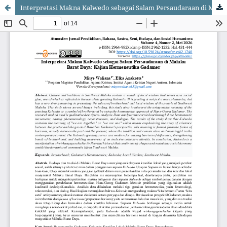
Interpretasi Makna Kalwedo sebagai Salam Persaudaraan di Maluku Barat Daya: Kajian Hermeneutika Gadamer