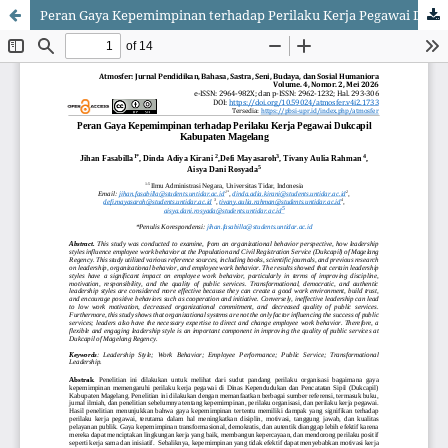
Peran Gaya Kepemimpinan terhadap Perilaku Kerja Pegawai Dukcapil Kabupaten Magelang