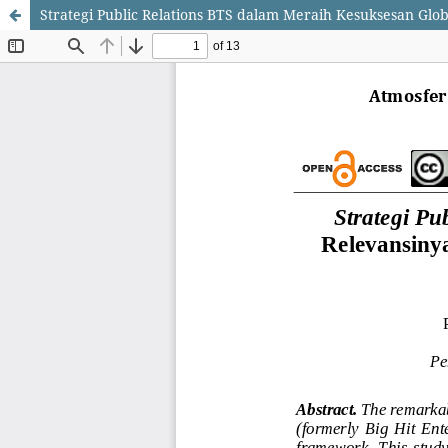
Strategi Public Relations BTS dalam Meraih Kesuksesan Glo