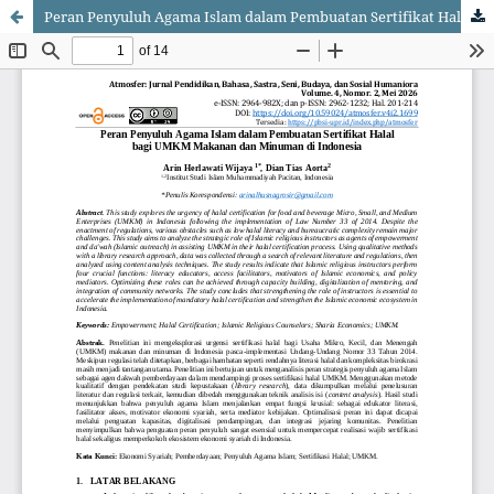
Peran Penyuluh Agama Islam dalam Pembuatan Sertifikat Halal bagi UMKM Makanan dan Minuman di Indonesia