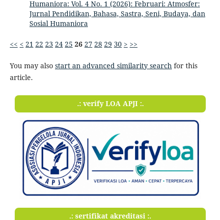
Humaniora: Vol. 4 No. 1 (2026): Februari: Atmosfer:
Jurnal Pendidikan, Bahasa, Sastra, Seni, Budaya, dan
Sosial Humaniora
<<
<
21
22
23
24
25
26
27
28
29
30
>
>>
You may also
start an advanced similarity search
for this
article.
.: verify LOA APJI :.
.: sertifikat akreditasi :.