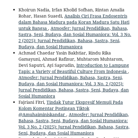
Khoirun Nadia, Irfan Kholid Sofhan, Rintan Amalia
Rohar, Hasan Suaedi,
Analisis Ciri Frasa Endosentris
dalam Bahasa Madura pada Koran Madura Satu Hati
untuk Bangsa
,
Atmosfer: Jurnal Pendidikan, Bahasa,
Sastra, Seni, Budaya, dan Sosial Humaniora: Vol. 3 No.
2 (2025): Jurnal Pendidikan, Bahasa, Sastra, Seni,
Budaya, dan Sosial Humaniora
Achmad Chaedar Yasin Bakhtiar, Rindu Rika
Gamayuni, Ahmad Rafinur, Muhtarom Muhtarom,
Devi Saputri, Ayi Saprudin,
Introduction to Lampung
Tapis: a Variety of Beautiful Culture From Indonesia
,
Atmosfer: Jurnal Pendidikan, Bahasa, Sastra, Seni,
Budaya, dan Sosial Humaniora: Vol. 3 No. 2 (2025):
Jurnal Pendidikan, Bahasa, Sastra, Seni, Budaya, dan
Sosial Humaniora
Fajriani Fitri,
Tindak Tutur Ekspresif Memuji Pada
Kolom Komentar Postingan Tiktok
@Amuhaiminiskandar
,
Atmosfer: Jurnal Pendidikan,
Bahasa, Sastra, Seni, Budaya, dan Sosial Humaniora:
Vol. 3 No. 2 (2025): Jurnal Pendidikan, Bahasa, Sastra,
Seni, Budaya, dan Sosial Humaniora