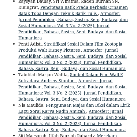
Raysyah Daulay, Sri Wiratma, Raden Burhan SN.
Diningrat,
Penciptaan Batik Prada Berbasis Ornamen
Batak Toba Dengan Teknik Batik Tulis
,
Atmosfer:
Jurnal Pendidikan, Bahasa, Sastra, Seni, Budaya, dan
Sosial Humaniora: Vol. 3 No. 2 (2025): Jurnal
Pendidikan, Bahasa, Sastra, Seni, Budaya, dan Sosial
Humaniora
Penti Adisti,
Stratifikasi Sosial Dalam Film Zootopia
Produksi Walt Disney Pictures
,
Atmosfer: Jurnal
Pendidikan, Bahasa, Sastra, Seni, Budaya, dan Sosial
Humaniora: Vol. 3 No. 2 (2025): Jurnal Pendidikan,
Bahasa, Sastra, Seni, Budaya, dan Sosial Humaniora
Tabdilah Marjan Wafda,
Simbol Dalam Film Wall-E
Sutradara Andrew Stanton
,
Atmosfer: Jurnal
Pendidikan, Bahasa, Sastra, Seni, Budaya, dan Sosial
Humaniora: Vol. 3 No. 2 (2025): Jurnal Pendidikan,
Bahasa, Sastra, Seni, Budaya, dan Sosial Humaniora
Nia Maulida,
Penggunaan Majas dan Diksi dalam Lirik
Lagu Sorai Karya Nadin Amizah
,
Atmosfer: Jurnal
Pendidikan, Bahasa, Sastra, Seni, Budaya, dan Sosial
Humaniora: Vol. 3 No. 2 (2025): Jurnal Pendidikan,
Bahasa, Sastra, Seni, Budaya, dan Sosial Humaniora
Siti Maesaroh, Iffah Fauziah Rahardy,
Merekam