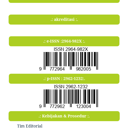
.: akreditasi :.
.: e-ISSN :2964-982X :.
.: p-ISSN : 2962-1232:.
.: Kebijakan & Prosedur :.
Tim Editorial