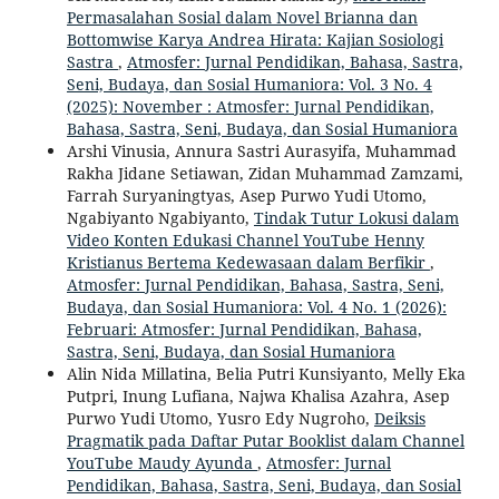
Permasalahan Sosial dalam Novel Brianna dan
Bottomwise Karya Andrea Hirata: Kajian Sosiologi
Sastra
,
Atmosfer: Jurnal Pendidikan, Bahasa, Sastra,
Seni, Budaya, dan Sosial Humaniora: Vol. 3 No. 4
(2025): November : Atmosfer: Jurnal Pendidikan,
Bahasa, Sastra, Seni, Budaya, dan Sosial Humaniora
Arshi Vinusia, Annura Sastri Aurasyifa, Muhammad
Rakha Jidane Setiawan, Zidan Muhammad Zamzami,
Farrah Suryaningtyas, Asep Purwo Yudi Utomo,
Ngabiyanto Ngabiyanto,
Tindak Tutur Lokusi dalam
Video Konten Edukasi Channel YouTube Henny
Kristianus Bertema Kedewasaan dalam Berfikir
,
Atmosfer: Jurnal Pendidikan, Bahasa, Sastra, Seni,
Budaya, dan Sosial Humaniora: Vol. 4 No. 1 (2026):
Februari: Atmosfer: Jurnal Pendidikan, Bahasa,
Sastra, Seni, Budaya, dan Sosial Humaniora
Alin Nida Millatina, Belia Putri Kunsiyanto, Melly Eka
Putpri, Inung Lufiana, Najwa Khalisa Azahra, Asep
Purwo Yudi Utomo, Yusro Edy Nugroho,
Deiksis
Pragmatik pada Daftar Putar Booklist dalam Channel
YouTube Maudy Ayunda
,
Atmosfer: Jurnal
Pendidikan, Bahasa, Sastra, Seni, Budaya, dan Sosial