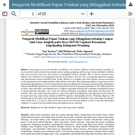
Pengaruh Modifikasi Papan Tolakan yang Ditinggikan terhadap Lompat Jauh Gaya Jongkok pada Siswa SDN 06 Tegalsari Kecamatan Ampelgading Kabupaten Pemalang