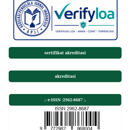
sertifikat akreditasi
akreditasi
.: e-ISSN :2962-8687 :.