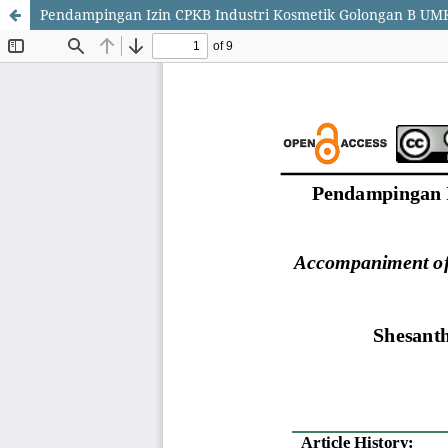
Pendampingan Izin CPKB Industri Kosmetik Golongan B UM