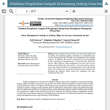
Pelatihan Pengelolaan Sampah Di Kampung Gedong Guna Peningkatan Pendapatan Masyarakat