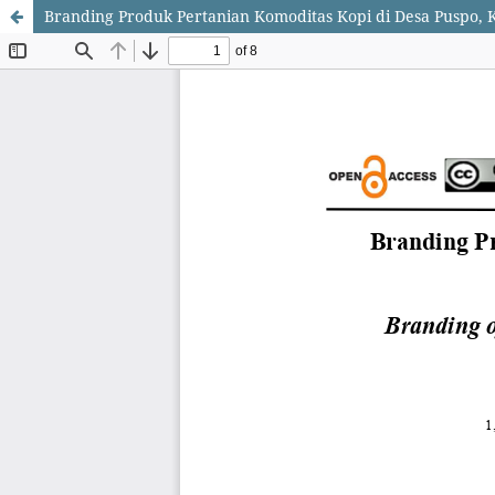
Branding Produk Pertanian Komoditas Kopi di Desa Puspo, 