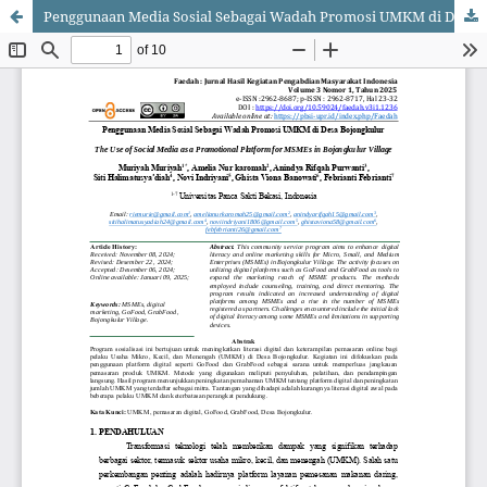
Penggunaan Media Sosial Sebagai Wadah Promosi UMKM di Desa Bojongkulur